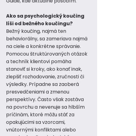
Guide, kde aktuálne pôsobím.
Ako sa psychologický koučing
líši od bežného koučingu?
Bežný koučing, najmä ten
behaviorálny, sa zameriava najmä
na ciele a konkrétne správanie.
Pomocou štruktúrovaných otázok
a techník klientovi pomáha
stanoviť si kroky, ako konať inak,
zlepšiť rozhodovanie, zručnosti či
výsledky. Prípadne sa zaoberá
presvedčeniami a zmenou
perspektívy. Často však zostáva
na povrchu a nevenuje sa hlbším
príčinám, ktoré môžu stáť za
opakujúcimi sa vzorcami,
vnútornými konfliktami alebo